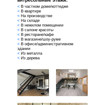
<
В частном доме/коттедже
<
В квартире
<
На производстве
<
На складе
<
В нежилом помещении
<
В салоне красоты
<
В ресторане/
кафе
<
В магазине/шоу-руме
<
В офисе/административном
здании
<
Из металла
<
Из дерева