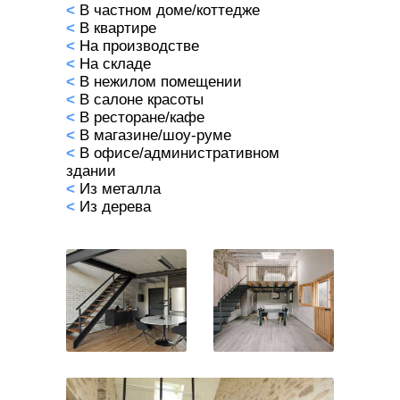
<
В частном доме/коттедже
<
В квартире
<
На производстве
<
На складе
<
В нежилом помещении
<
В салоне красоты
<
В ресторане/
кафе
<
В магазине/шоу-руме
<
В офисе/административном
здании
<
Из металла
<
Из дерева